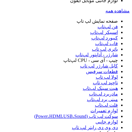
لوازم جانبی موبایل آیفون
مشاهده همه
صفحه نمایش لپ‌ تاپ
فن لپ‌تاپ
اسپیکر لپ‌تاپ
کیبورد لپ‌تاپ
قاب لپ‌تاپ
باتری لپ‌ تاپ
شارژر - آداپتور لپ‌تاپ
چیپ - آی سی - CPU لپ‌تاپ
کابل شارژر لپ تاپ
قطعات سرفیس
لولا لپ‌ تاپ
تاچپد لپ تاپ
هیت سینک لپ‌تاپ
مادربرد لپ‌تاپ
مینی برد لپ‌تاپ
فلت لپ‌تاپ
لوازم تعمیرات
سوکت لپ تاپ (Power،HDMI،USB،Sound)
لوازم جانبی
دی وی دی رایتر لپ‌ تاپ