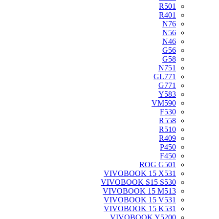
R501
R401
N76
N56
N46
G56
G58
N751
GL771
G771
Y583
VM590
F530
R558
R510
R409
P450
F450
ROG G501
VIVOBOOK 15 X531
VIVOBOOK S15 S530
VIVOBOOK 15 M513
VIVOBOOK 15 V531
VIVOBOOK 15 K531
VIVOBOOK Y5200