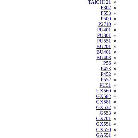
TAICHI 21
F302
F553
P500
P2710
PU401
PU301
PU551
BU201
BU401
BU403
P56
P453
P452
P552
PU51
UX560
GX582
GX581
GX532
G553
GX701
GX551
GX550
GA551