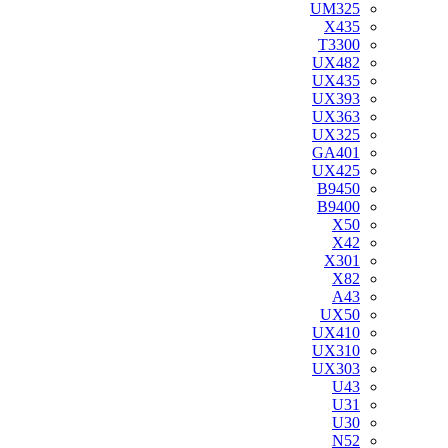
UM325
X435
T3300
UX482
UX435
UX393
UX363
UX325
GA401
UX425
B9450
B9400
X50
X42
X301
X82
A43
UX50
UX410
UX310
UX303
U43
U31
U30
N52