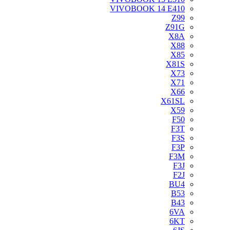
VIVOBOOK 14 E410
Z99
Z91G
X8A
X88
X85
X81S
X73
X71
X66
X61SL
X59
F50
F3T
F3S
F3P
F3M
F3J
F2J
BU4
B53
B43
6VA
6KT