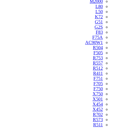
M2000
L80
L50
K72
G51
G2S
F83
F75A
AC90W1
R504
F505
R753
R557
R512
R411
F751
F705
F750
X750
X501
X454
X452
R702
R573
R511