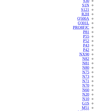
S30
S1N
S121
R2H
Q500A
Q301L
PRO8FJC
P81
P55
P52
P43
P42
NX90
N82
N81
N80
N75
N73
N71
N70
N60
N20
N10
G1S
M51