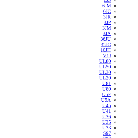
6JS
6JM
6JC
3JR
3JP
3JM
3JA
36JU
35JC
10JH
V1J
UL80
UL50
UL30
UL20
U81
U80
U5F
U5A
U45
U41
U36
U35
U33
S97