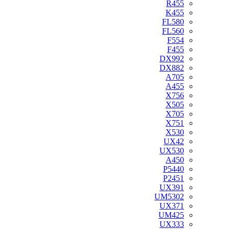
R455
K455
FL580
FL560
F554
F455
DX992
DX882
A705
A455
X756
X505
X705
X751
X530
UX42
UX530
A450
P5440
P2451
UX391
UM5302
UX371
UM425
UX333