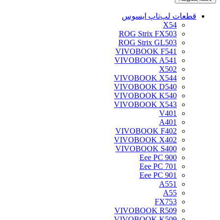
قطعات لپ‌تاپ ایسوس
X54
ROG Strix FX503
ROG Strix GL503
VIVOBOOK F541
VIVOBOOK A541
X502
VIVOBOOK X544
VIVOBOOK D540
VIVOBOOK K540
VIVOBOOK X543
V401
A401
VIVOBOOK F402
VIVOBOOK X402
VIVOBOOK S400
Eee PC 900
Eee PC 701
Eee PC 901
A551
A55
FX753
VIVOBOOK R509
VIVOBOOK K509