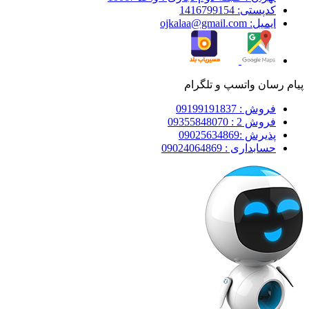
کدپستی: 1416799154
ایمیل: ojkalaa@gmail.com
پیام رسان واتسپ و تلگرام
فروش : 09199191837
فروش 2 : 09355848070
پذیرش :09025634869
حسابداری : 09024064869