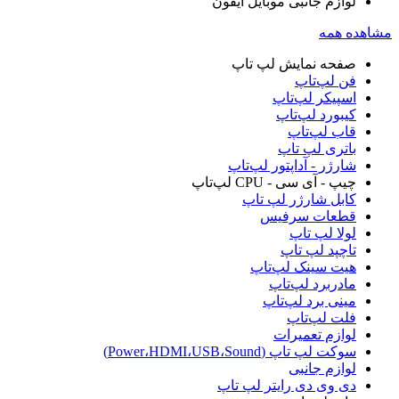
لوازم جانبی موبایل آیفون
مشاهده همه
صفحه نمایش لپ‌ تاپ
فن لپ‌تاپ
اسپیکر لپ‌تاپ
کیبورد لپ‌تاپ
قاب لپ‌تاپ
باتری لپ‌ تاپ
شارژر - آداپتور لپ‌تاپ
چیپ - آی سی - CPU لپ‌تاپ
کابل شارژر لپ تاپ
قطعات سرفیس
لولا لپ‌ تاپ
تاچپد لپ تاپ
هیت سینک لپ‌تاپ
مادربرد لپ‌تاپ
مینی برد لپ‌تاپ
فلت لپ‌تاپ
لوازم تعمیرات
سوکت لپ تاپ (Power،HDMI،USB،Sound)
لوازم جانبی
دی وی دی رایتر لپ‌ تاپ